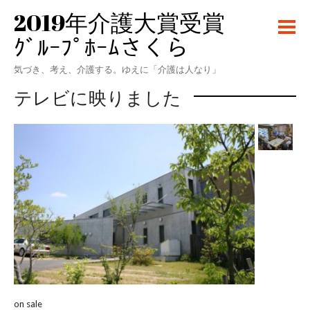
2019年介護大賞受賞
ｸﾞﾙｰﾌﾟﾎｰﾑさくら
気づき、考え、介護する。ゆえに「介護は人なり」
テレビに映りました
on sale