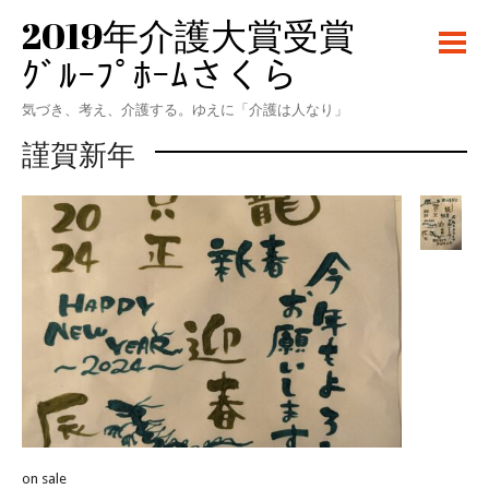
2019年介護大賞受賞
ｸﾞﾙｰﾌﾟﾎｰﾑさくら
気づき、考え、介護する。ゆえに「介護は人なり」
謹賀新年
on sale